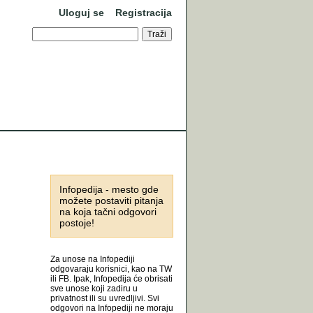
Uloguj se
Registracija
Infopedija - mesto gde
možete postaviti pitanja
na koja tačni odgovori
postoje!
Za unose na Infopediji
odgovaraju korisnici, kao na TW
ili FB. Ipak, Infopedija će obrisati
sve unose koji zadiru u
privatnost ili su uvredljivi. Svi
odgovori na Infopediji ne moraju