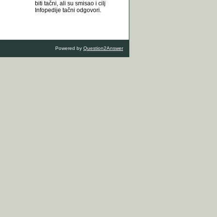
biti tačni, ali su smisao i cilj
Infopedije tačni odgovori.
Powered by
Question2Answer