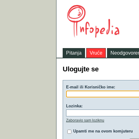
Pitanja
Vruće
Neodgovore
Ulogujte se
E-mail ili Korisničko ime:
Lozinka:
Zaboravio sam loziknu
Upamti me na ovom komjuteru