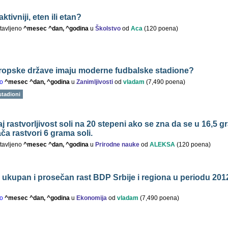
ktivniji, eten ili etan?
tavljeno
^mesec ^dan, ^godina
u
Školstvo
od
Aca
(
120
poena)
ropske države imaju moderne fudbalske stadione?
o
^mesec ^dan, ^godina
u
Zanimljivosti
od
vladam
(
7,490
poena)
stadioni
j rastvorljivost soli na 20 stepeni ako se zna da se u 16,5 
ča rastvori 6 grama soli.
tavljeno
^mesec ^dan, ^godina
u
Prirodne nauke
od
ALEKSA
(
120
poena)
je ukupan i prosečan rast BDP Srbije i regiona u periodu 201
o
^mesec ^dan, ^godina
u
Ekonomija
od
vladam
(
7,490
poena)