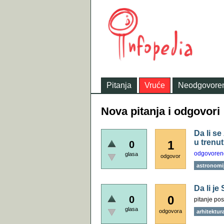
Pitanja
Vruće
Neodgovore
Nova pitanja i odgovori
Da li s
u trenu
1
0
odgovoren
glasa
odgovor
astronomi
Da li je
0
0
pitanje pos
glasa
odgovora
arhitektur