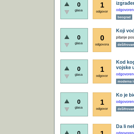
izgrađe
1
0
odgovoren
glasa
odgovor
beograd
Koji vo
0
0
pitanje pos
glasa
odgovora
dešifrovanj
Kod kog
vojske 
1
0
odgovoren
glasa
odgovor
moderna is
Ko je bi
1
0
odgovoren
glasa
odgovor
dešifrovanj
Da li n
1
0
odgovoren