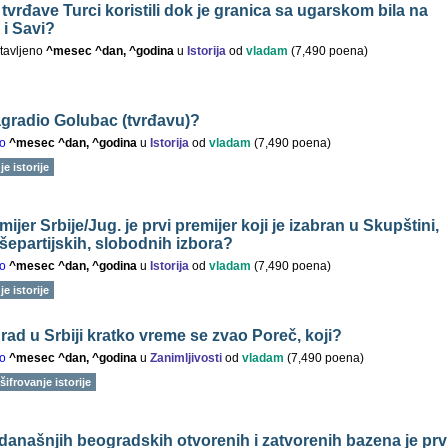
tvrđave Turci koristili dok je granica sa ugarskom bila na
i Savi?
tavljeno
^mesec ^dan, ^godina
u
Istorija
od
vladam
(
7,490
poena)
agradio Golubac (tvrđavu)?
o
^mesec ^dan, ^godina
u
Istorija
od
vladam
(
7,490
poena)
e istorije
mijer Srbije/Jug. je prvi premijer koji je izabran u Skupštini,
išepartijskih, slobodnih izbora?
o
^mesec ^dan, ^godina
u
Istorija
od
vladam
(
7,490
poena)
e istorije
rad u Srbiji kratko vreme se zvao Poreč, koji?
o
^mesec ^dan, ^godina
u
Zanimljivosti
od
vladam
(
7,490
poena)
šifrovanje istorije
 današnjih beogradskih otvorenih i zatvorenih bazena je prv