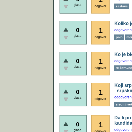
glasa
odgovor
zastave
Koliko j
1
0
odgovoren
glasa
odgovor
pivo
mer
Ko je b
1
0
odgovoren
glasa
odgovor
dešifrovanj
Koji sr
- srpsk
1
0
odgovoren
glasa
odgovor
srednji ve
Da li p
kandida
1
0
odgovoren
glasa
odgovor