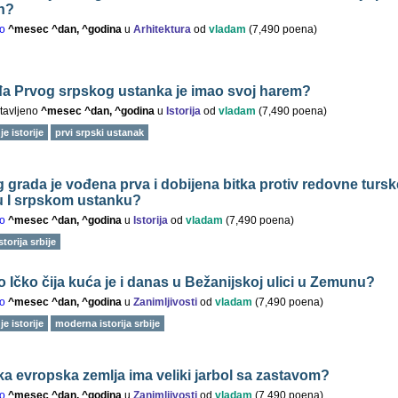
n?
o
^mesec ^dan, ^godina
u
Arhitektura
od
vladam
(
7,490
poena)
đa Prvog srpskog ustanka je imao svoj harem?
tavljeno
^mesec ^dan, ^godina
u
Istorija
od
vladam
(
7,490
poena)
e istorije
prvi srpski ustanak
 grada je vođena prva i dobijena bitka protiv redovne tursk
u I srpskom ustanku?
o
^mesec ^dan, ^godina
u
Istorija
od
vladam
(
7,490
poena)
torija srbije
o Ičko čija kuća je i danas u Bežanijskoj ulici u Zemunu?
o
^mesec ^dan, ^godina
u
Zanimljivosti
od
vladam
(
7,490
poena)
e istorije
moderna istorija srbije
eka evropska zemlja ima veliki jarbol sa zastavom?
o
^mesec ^dan, ^godina
u
Zanimljivosti
od
vladam
(
7,490
poena)