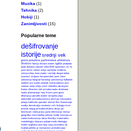
Muzika
(1)
Tehnika
(2)
Hobiji
(1)
Zanimljivosti
(15)
Popularne teme
dešifrovanje
istorije
srednji vek
javno-privatna partnerstva
arhitektura
školstvo
hemija
državni sistem
bgdh2o
pretplata
plate
dušanov zakonik
izbori2016
spomenici
rts
rtv
javni servis
zakoni
srbija
zemljište
moderna
istorija srbije
žene vladari
rast bdp
despot stefan
lazarević
tvrdjave
fiat automobili
jezik
izbori
subvencije
beograd
horoskop
astronomija
fudbalski
stadioni
prvi srpski ustanak
merne jedinice
pivo
zastave
ustav srbije
izumi
statistika
akvarijumi
freske
slikarstvo
šah
prirodne nauke
društvene
nauke
planinarenje
rtanj
frizure
javni govor
difamacija
periodni sistem
evropska unija
automobili
privredna komora
ulični psi
komunalna
pitanja
kablovski operateri
domaći film
finansiranje
medija
demokratija
umetnost
rock
biologija
krvni
pritisak
tanjug
privredna društva
akcije
psi
feminizam
rodna prava
javne informacije
istorija
geografija
mere štednje
penzije
mediji
komisija za
zaštitu konkurencije
taksa
filozofija
matematika
metodologija
železara
poljoprivreda
ideologija
london
engleska
javni dug
rusija
procedure
he
i
kvalitet politike
pr novinarstvo
prisluškivanje