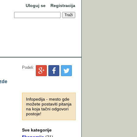
Uloguj se
Registracija
Podeli:
ezde
Infopedija - mesto gde
možete postaviti pitanja
na koja tačni odgovori
postoje!
Sve kategorije