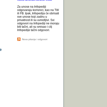
vodovodi
demokratski centralizam
stranke
Za unose na Infopediji
odgovaraju korisnici, kao na TW
ili FB. Ipak, Infopedija će obrisati
sve unose koji zadiru u
privatnost ili su uvredljivi. Svi
odgovori na Infopediji ne moraju
biti tačni, ali su smisao i cilj
Infopedije tačni odgovori.
Nova pitanja i odgovori
e