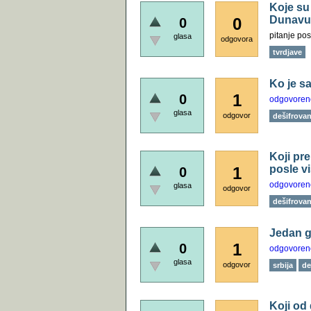
Koje su 
Dunavu 
0
0
pitanje pos
glasa
odgovora
tvrdjave
Ko je s
1
0
odgovoren
glasa
odgovor
dešifrovanj
Koji pre
posle v
1
0
odgovoren
glasa
odgovor
dešifrovanj
Jedan g
1
0
odgovoren
glasa
odgovor
srbija
de
Koji od