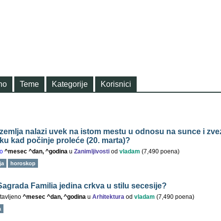
no
Teme
Kategorije
Korisnici
e zemlja nalazi uvek na istom mestu u odnosu na sunce i zv
tku kad počinje proleće (20. marta)?
o
^mesec ^dan, ^godina
u
Zanimljivosti
od
vladam
(
7,490
poena)
ja
horoskop
 Sagrada Familia jedina crkva u stilu secesije?
tavljeno
^mesec ^dan, ^godina
u
Arhitektura
od
vladam
(
7,490
poena)
a