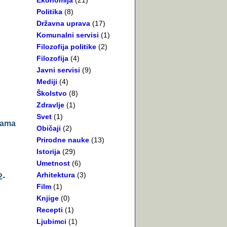
Ekonomija
(21)
Politika
(8)
Državna uprava
(17)
Komunalni servisi
(1)
Filozofija politike
(2)
Filozofija
(4)
Javni servisi
(9)
Mediji
(4)
Školstvo
(8)
Zdravlje
(1)
Svet
(1)
grama
Običaji
(2)
Prirodne nauke
(13)
Istorija
(29)
Umetnost
(6)
Arhitektura
(3)
2-
Film
(1)
Knjige
(0)
Recepti
(1)
Ljubimci
(1)