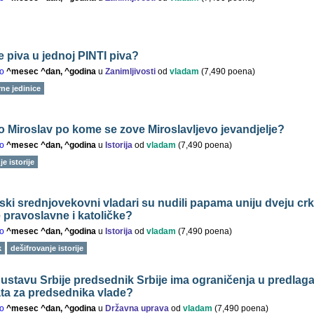
e piva u jednoj PINTI piva?
o
^mesec ^dan, ^godina
u
Zanimljivosti
od
vladam
(
7,490
poena)
ne jedinice
io Miroslav po kome se zove Miroslavljevo jevandjelje?
o
^mesec ^dan, ^godina
u
Istorija
od
vladam
(
7,490
poena)
e istorije
pski srednjovekovni vladari su nudili papama uniju dveju cr
e pravoslavne i katoličke?
o
^mesec ^dan, ^godina
u
Istorija
od
vladam
(
7,490
poena)
k
dešifrovanje istorije
o ustavu Srbije predsednik Srbije ima ograničenja u predlag
ta za predsednika vlade?
o
^mesec ^dan, ^godina
u
Državna uprava
od
vladam
(
7,490
poena)