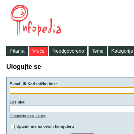
Pitanja
Vruće
Neodgovoreno
Teme
Kategorije
Ulogujte se
E-mail ili Korisničko ime:
Lozinka:
Zaboravio sam loziknu
Upamti me na ovom komjuteru