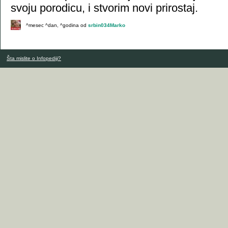
svoju porodicu, i stvorim novi prirostaj.
^mesec ^dan, ^godina
od
srbin034Marko
Šta mislite o Infopediji?