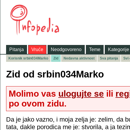
Pitanja
Vruće
Neodgovoreno
Teme
Kategorije
Korisnik srbin034Marko
Zid
Nedavna aktivnost
Sva pitanja
Svi
Zid od srbin034Marko
Molimo vas
ulogujte se
ili
reg
po ovom zidu.
Da je jako vazno, i moja zelja je: zelim, da
tata, dakle porodica me je: stvorila, a ja tez