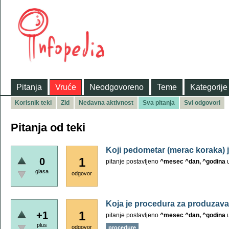
Pitanja
Vruće
Neodgovoreno
Teme
Kategorije
Korisnik teki
Zid
Nedavna aktivnost
Sva pitanja
Svi odgovori
Pitanja od teki
Koji pedometar (merac koraka) j
1
0
pitanje postavljeno
^mesec ^dan, ^godina
glasa
odgovor
Koja je procedura za produzavan
1
+1
pitanje postavljeno
^mesec ^dan, ^godina
plus
odgovor
procedure