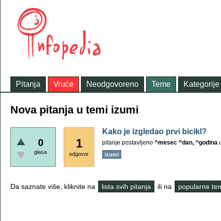
Pitanja
Vruće
Neodgovoreno
Teme
Kategorije
Nova pitanja u temi izumi
Kako je izgledao prvi bicikl?
1
0
pitanje postavljeno
^mesec ^dan, ^godina
glasa
odgovor
izumi
Da saznate više, kliknite na
lista svih pitanja
ili na
popularne te