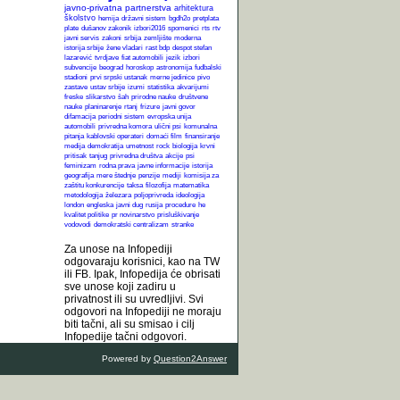
javno-privatna partnerstva
arhitektura
školstvo
hemija
državni sistem
bgdh2o
pretplata
plate
dušanov zakonik
izbori2016
spomenici
rts
rtv
javni servis
zakoni
srbija
zemljište
moderna
istorija srbije
žene vladari
rast bdp
despot stefan
lazarević
tvrdjave
fiat automobili
jezik
izbori
subvencije
beograd
horoskop
astronomija
fudbalski
stadioni
prvi srpski ustanak
merne jedinice
pivo
zastave
ustav srbije
izumi
statistika
akvarijumi
freske
slikarstvo
šah
prirodne nauke
društvene
nauke
planinarenje
rtanj
frizure
javni govor
difamacija
periodni sistem
evropska unija
automobili
privredna komora
ulični psi
komunalna
pitanja
kablovski operateri
domaći film
finansiranje
medija
demokratija
umetnost
rock
biologija
krvni
pritisak
tanjug
privredna društva
akcije
psi
feminizam
rodna prava
javne informacije
istorija
geografija
mere štednje
penzije
mediji
komisija za
zaštitu konkurencije
taksa
filozofija
matematika
metodologija
železara
poljoprivreda
ideologija
london
engleska
javni dug
rusija
procedure
he
kvalitet politike
pr novinarstvo
prisluškivanje
vodovodi
demokratski centralizam
stranke
Za unose na Infopediji
odgovaraju korisnici, kao na TW
ili FB. Ipak, Infopedija će obrisati
sve unose koji zadiru u
privatnost ili su uvredljivi. Svi
odgovori na Infopediji ne moraju
biti tačni, ali su smisao i cilj
Infopedije tačni odgovori.
Powered by
Question2Answer