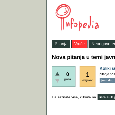
Pitanja
Vruće
Neodgovore
Nova pitanja u temi jav
Koliki s
1
0
pitanje pos
glasa
odgovor
javni dug
Da saznate više, kliknite na
lista svih