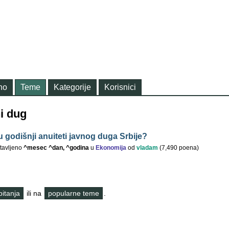
no
Teme
Kategorije
Korisnici
ni dug
u godišnji anuiteti javnog duga Srbije?
tavljeno
^mesec ^dan, ^godina
u
Ekonomija
od
vladam
(
7,490
poena)
 pitanja
ili na
popularne teme
.