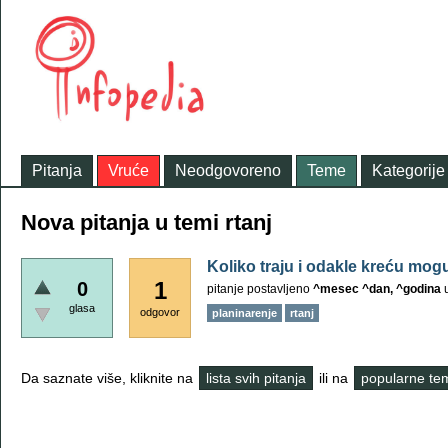
Pitanja
Vruće
Neodgovoreno
Teme
Kategorije
Nova pitanja u temi rtanj
Koliko traju i odakle kreću mog
1
0
pitanje postavljeno
^mesec ^dan, ^godina
glasa
odgovor
planinarenje
rtanj
Da saznate više, kliknite na
lista svih pitanja
ili na
popularne te