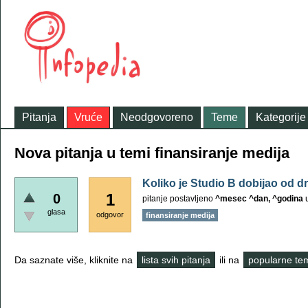
Pitanja
Vruće
Neodgovoreno
Teme
Kategorije
Nova pitanja u temi finansiranje medija
Koliko je Studio B dobijao od d
1
0
pitanje postavljeno
^mesec ^dan, ^godina
glasa
odgovor
finansiranje medija
Da saznate više, kliknite na
lista svih pitanja
ili na
popularne te