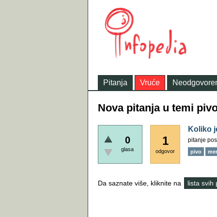
Pitanja
Vruće
Neodgovore
Nova pitanja u temi piv
Koliko j
1
0
pitanje pos
glasa
odgovor
pivo
mer
Da saznate više, kliknite na
lista svih