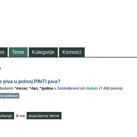
no
Teme
Kategorije
Korisnici
o
e piva u jednoj PINTI piva?
tavljeno
^mesec ^dan, ^godina
u
Zanimljivosti
od
vladam
(
7,490
poena)
ne jedinice
 pitanja
ili na
popularne teme
.