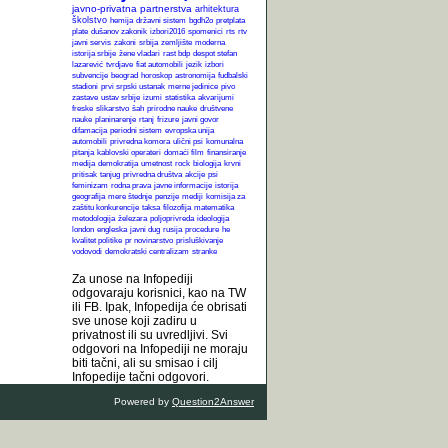
javno-privatna partnerstva
arhitektura
školstvo
hemija
državni sistem
bgdh2o
pretplata
plate
dušanov zakonik
izbori2016
spomenici
rts
rtv
javni servis
zakoni
srbija
zemljište
moderna
istorija srbije
žene vladari
rast bdp
despot stefan
lazarević
tvrdjave
fiat automobili
jezik
izbori
subvencije
beograd
horoskop
astronomija
fudbalski
stadioni
prvi srpski ustanak
merne jedinice
pivo
zastave
ustav srbije
izumi
statistika
akvarijumi
freske
slikarstvo
šah
prirodne nauke
društvene
nauke
planinarenje
rtanj
frizure
javni govor
difamacija
periodni sistem
evropska unija
automobili
privredna komora
ulični psi
komunalna
pitanja
kablovski operateri
domaći film
finansiranje
medija
demokratija
umetnost
rock
biologija
krvni
pritisak
tanjug
privredna društva
akcije
psi
feminizam
rodna prava
javne informacije
istorija
geografija
mere štednje
penzije
mediji
komisija za
zaštitu konkurencije
taksa
filozofija
matematika
metodologija
železara
poljoprivreda
ideologija
london
engleska
javni dug
rusija
procedure
he
kvalitet politike
pr novinarstvo
prisluškivanje
vodovodi
demokratski centralizam
stranke
Za unose na Infopediji
odgovaraju korisnici, kao na TW
ili FB. Ipak, Infopedija će obrisati
sve unose koji zadiru u
privatnost ili su uvredljivi. Svi
odgovori na Infopediji ne moraju
biti tačni, ali su smisao i cilj
Infopedije tačni odgovori.
Powered by
Question2Answer