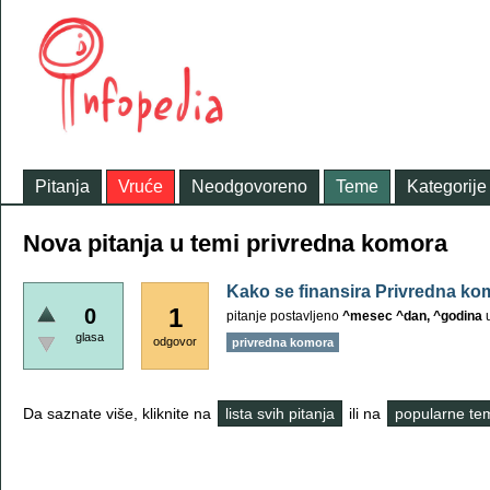
Pitanja
Vruće
Neodgovoreno
Teme
Kategorije
Nova pitanja u temi privredna komora
Kako se finansira Privredna ko
1
0
pitanje postavljeno
^mesec ^dan, ^godina
glasa
odgovor
privredna komora
Da saznate više, kliknite na
lista svih pitanja
ili na
popularne te