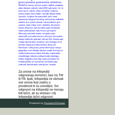
javno-privatna partnerstva
arhitektura
školstvo
hemija
državni sistem
bgdh2o
pretplata
plate
dušanov zakonik
izbori2016
spomenici
rts
rtv
javni servis
zakoni
srbija
zemljište
moderna
istorija srbije
žene vladari
rast bdp
despot stefan
lazarević
tvrdjave
fiat automobili
jezik
izbori
subvencije
beograd
horoskop
astronomija
fudbalski
stadioni
prvi srpski ustanak
merne jedinice
pivo
zastave
ustav srbije
izumi
statistika
akvarijumi
freske
slikarstvo
šah
prirodne nauke
društvene
nauke
planinarenje
rtanj
frizure
javni govor
difamacija
periodni sistem
evropska unija
automobili
privredna komora
ulični psi
komunalna
pitanja
kablovski operateri
domaći film
finansiranje
medija
demokratija
umetnost
rock
biologija
krvni
pritisak
tanjug
privredna društva
akcije
psi
feminizam
rodna prava
javne informacije
istorija
geografija
mere štednje
penzije
mediji
komisija za
zaštitu konkurencije
taksa
filozofija
matematika
metodologija
železara
poljoprivreda
ideologija
london
engleska
javni dug
rusija
procedure
he
kvalitet politike
pr novinarstvo
prisluškivanje
vodovodi
demokratski centralizam
stranke
Za unose na Infopediji
odgovaraju korisnici, kao na TW
ili FB. Ipak, Infopedija će obrisati
sve unose koji zadiru u
privatnost ili su uvredljivi. Svi
odgovori na Infopediji ne moraju
biti tačni, ali su smisao i cilj
Infopedije tačni odgovori.
Powered by
Question2Answer