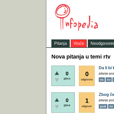
Pitanja
Vruće
Neodgovore
Nova pitanja u temi rtv
Da li b
0
0
pitanje pos
glasa
odgovora
rts
rtv
Zbog če
1
0
pitanje pos
glasa
odgovor
jezik
rts