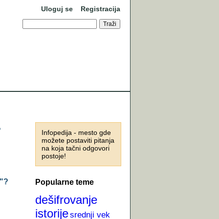
Uloguj se
Registracija
?
Infopedija - mesto gde
možete postaviti pitanja
na koja tačni odgovori
postoje!
t"?
Popularne teme
dešifrovanje
istorije
srednji vek