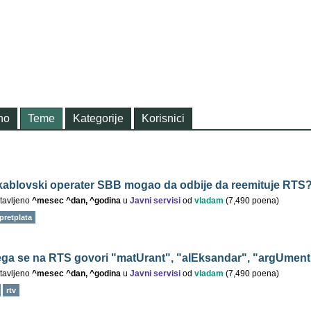
no
Teme
Kategorije
Korisnici
i kablovski operater SBB mogao da odbije da reemituje RTS
tavljeno
^mesec ^dan, ^godina
u
Javni servisi
od
vladam
(
7,490
poena)
pretplata
ga se na RTS govori "matUrant", "alEksandar", "argUmen
tavljeno
^mesec ^dan, ^godina
u
Javni servisi
od
vladam
(
7,490
poena)
rtv