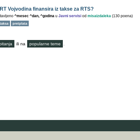
 RT Vojvodina finansira iz takse za RTS?
tavljeno
^mesec ^dan, ^godina
u
Javni servisi
od
misaizdaleka
(
130
poena)
taksa
pretplata
 pitanja
ili na
popularne teme
.