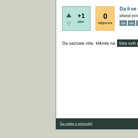
Da li se
0
+1
pitanje pos
plus
odgovora
rtv
rts
Da saznate više, kliknite na
lista svih
Šta mislite o Infopediji?