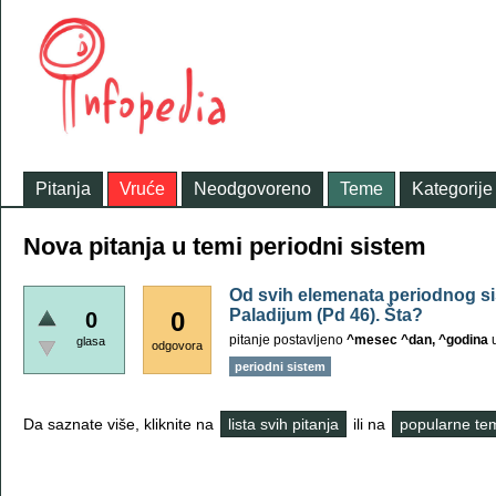
Pitanja
Vruće
Neodgovoreno
Teme
Kategorije
Nova pitanja u temi periodni sistem
Od svih elemenata periodnog si
Paladijum (Pd 46). Šta?
0
0
pitanje postavljeno
^mesec ^dan, ^godina
glasa
odgovora
periodni sistem
Da saznate više, kliknite na
lista svih pitanja
ili na
popularne te