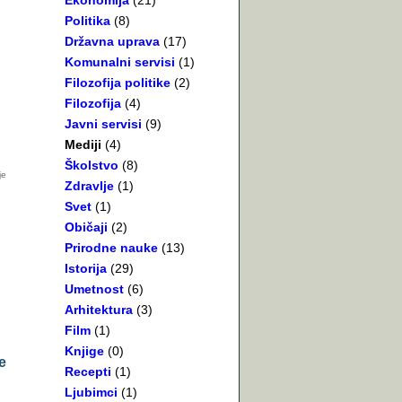
Ekonomija
(21)
Politika
(8)
Državna uprava
(17)
Komunalni servisi
(1)
Filozofija politike
(2)
Filozofija
(4)
Javni servisi
(9)
Mediji
(4)
Školstvo
(8)
Zdravlje
(1)
Svet
(1)
Običaji
(2)
Prirodne nauke
(13)
Istorija
(29)
Umetnost
(6)
Arhitektura
(3)
Film
(1)
Knjige
(0)
e
Recepti
(1)
Ljubimci
(1)