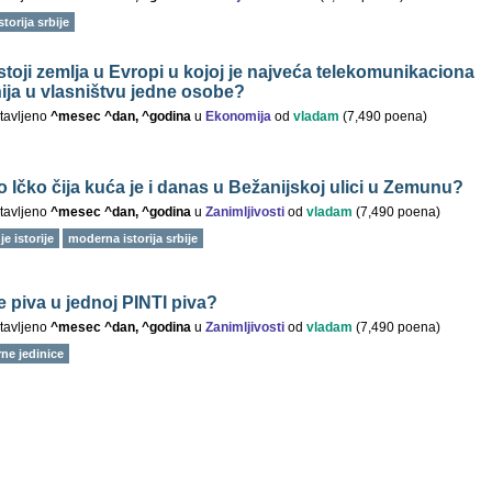
torija srbije
stoji zemlja u Evropi u kojoj je najveća telekomunikaciona
ja u vlasništvu jedne osobe?
tavljeno
^mesec ^dan, ^godina
u
Ekonomija
od
vladam
(
7,490
poena)
o Ičko čija kuća je i danas u Bežanijskoj ulici u Zemunu?
tavljeno
^mesec ^dan, ^godina
u
Zanimljivosti
od
vladam
(
7,490
poena)
e istorije
moderna istorija srbije
e piva u jednoj PINTI piva?
tavljeno
^mesec ^dan, ^godina
u
Zanimljivosti
od
vladam
(
7,490
poena)
ne jedinice