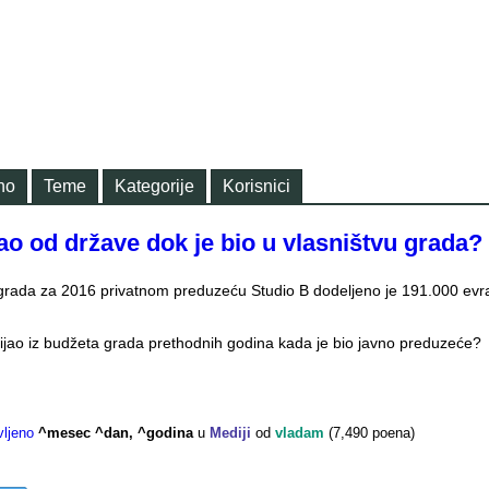
no
Teme
Kategorije
Korisnici
jao od države dok je bio u vlasništvu grada?
ada za 2016 privatnom preduzeću Studio B dodeljeno je 191.000 evr
bijao iz budžeta grada prethodnih godina kada je bio javno preduzeće?
vljeno
^mesec ^dan, ^godina
u
Mediji
od
vladam
(
7,490
poena)