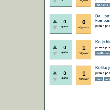
odgovor
moderna is
Da li po
kompani
0
0
pitanje pos
glasa
odgovora
Ko je bi
1
0
pitanje pos
glasa
odgovor
dešifrovanj
Koliko j
1
0
pitanje pos
glasa
odgovor
pivo
mer