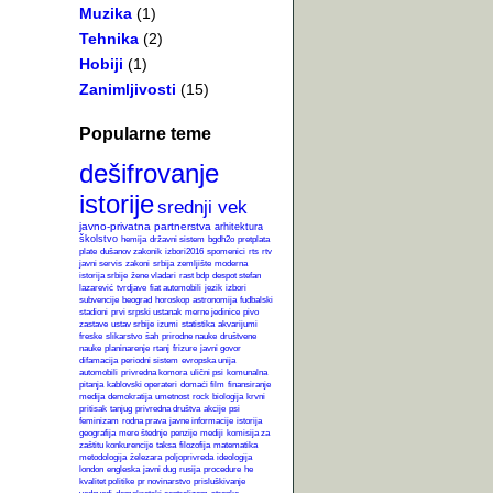
Muzika
(1)
Tehnika
(2)
Hobiji
(1)
Zanimljivosti
(15)
Popularne teme
dešifrovanje
istorije
srednji vek
javno-privatna partnerstva
arhitektura
školstvo
hemija
državni sistem
bgdh2o
pretplata
plate
dušanov zakonik
izbori2016
spomenici
rts
rtv
javni servis
zakoni
srbija
zemljište
moderna
istorija srbije
žene vladari
rast bdp
despot stefan
lazarević
tvrdjave
fiat automobili
jezik
izbori
subvencije
beograd
horoskop
astronomija
fudbalski
stadioni
prvi srpski ustanak
merne jedinice
pivo
zastave
ustav srbije
izumi
statistika
akvarijumi
freske
slikarstvo
šah
prirodne nauke
društvene
nauke
planinarenje
rtanj
frizure
javni govor
difamacija
periodni sistem
evropska unija
automobili
privredna komora
ulični psi
komunalna
pitanja
kablovski operateri
domaći film
finansiranje
medija
demokratija
umetnost
rock
biologija
krvni
pritisak
tanjug
privredna društva
akcije
psi
feminizam
rodna prava
javne informacije
istorija
geografija
mere štednje
penzije
mediji
komisija za
zaštitu konkurencije
taksa
filozofija
matematika
metodologija
železara
poljoprivreda
ideologija
london
engleska
javni dug
rusija
procedure
he
kvalitet politike
pr novinarstvo
prisluškivanje