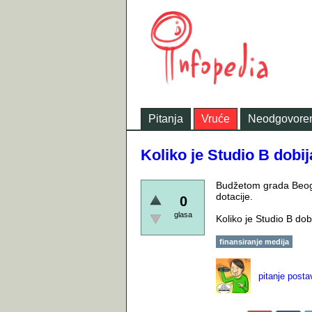
Pitanja
Vruće
Neodgovore
Koliko je Studio B dobi
Budžetom grada Beogr
dotacije.
0
glasa
Koliko je Studio B do
finansiranje medija
pitanje posta