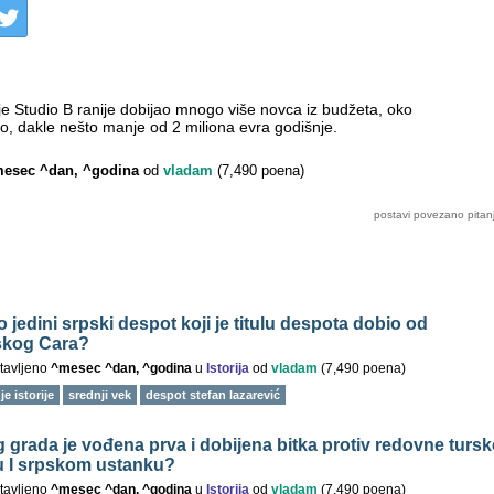
je Studio B ranije dobijao mnogo više novca iz budžeta, oko
, dakle nešto manje od 2 miliona evra godišnje.
esec ^dan, ^godina
od
vladam
(
7,490
poena)
o jedini srpski despot koji je titulu despota dobio od
jskog Cara?
tavljeno
^mesec ^dan, ^godina
u
Istorija
od
vladam
(
7,490
poena)
e istorije
srednji vek
despot stefan lazarević
 grada je vođena prva i dobijena bitka protiv redovne tursk
u I srpskom ustanku?
tavljeno
^mesec ^dan, ^godina
u
Istorija
od
vladam
(
7,490
poena)