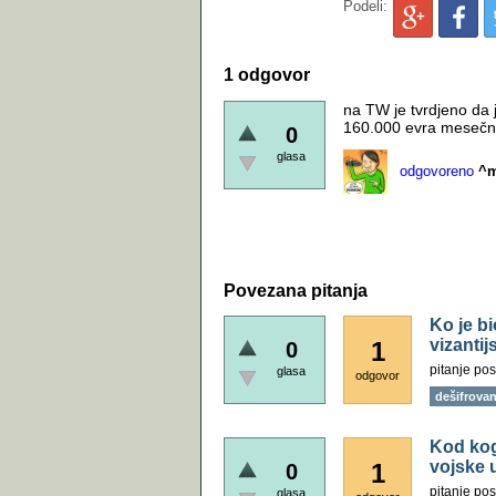
Podeli:
1 odgovor
na TW je tvrdjeno da 
160.000 evra mesečno
0
glasa
odgovoreno
^m
Povezana pitanja
Ko je bi
vizanti
1
0
pitanje pos
glasa
odgovor
dešifrovanj
Kod kog
vojske 
1
0
pitanje pos
glasa