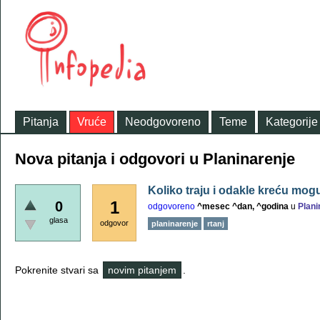
Pitanja
Vruće
Neodgovoreno
Teme
Kategorije
Nova pitanja i odgovori u Planinarenje
Koliko traju i odakle kreću mog
1
0
odgovoreno
^mesec ^dan, ^godina
u
Plani
glasa
odgovor
planinarenje
rtanj
Pokrenite stvari sa
novim pitanjem
.