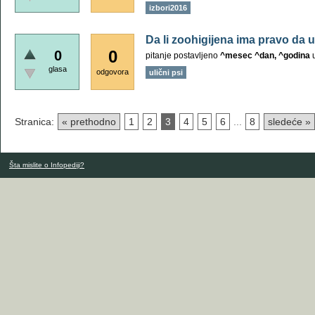
izbori2016
Da li zoohigijena ima pravo da
0
0
pitanje postavljeno
^mesec ^dan, ^godina
glasa
odgovora
ulični psi
Stranica:
« prethodno
1
2
3
4
5
6
...
8
sledeće »
Šta mislite o Infopediji?