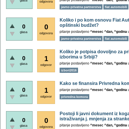
pitanje postavljeno
^mesec ^dan, ^godina
glasa
odgovora
javno-privatna partnerstva
fiat automobili
Koliko i po kom osnovu Fiat Aut
opštinski budžet?
0
0
pitanje postavljeno
^mesec ^dan, ^godina
glasa
odgovora
javno-privatna partnerstva
fiat automobili
Koliko je potpisa dovoljno za pr
izborima u Srbiji?
1
0
pitanje postavljeno
^mesec ^dan, ^godina
glasa
odgovor
izbori2016
Kako se finansira Privredna ko
1
0
pitanje postavljeno
^mesec ^dan, ^godina
glasa
odgovor
privredna komora
Postoji li javni dokument iz kog
istraživanja j. mnjenja za strank
0
0
pitanje postavljeno
^mesec ^dan, ^godina
glasa
odgovora