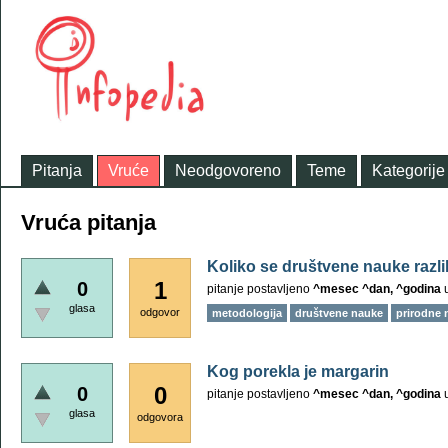
Pitanja
Vruće
Neodgovoreno
Teme
Kategorije
Vruća pitanja
Koliko se društvene nauke razli
1
0
pitanje postavljeno
^mesec ^dan, ^godina
glasa
odgovor
metodologija
društvene nauke
prirodne 
Kog porekla je margarin
0
0
pitanje postavljeno
^mesec ^dan, ^godina
glasa
odgovora