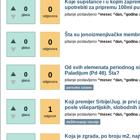
Koje supstance i u kojim zap
upotrebiti za pripremu 100ml pu
0
0
pitanje postavljeno
^mesec ^dan, ^godina
glasa
odgovora
Šta su jonoizmenjivačke memb
0
0
pitanje postavljeno
^mesec ^dan, ^godina
glasa
odgovora
Od svih elemenata periodnog si
Paladijum (Pd 46). Šta?
0
0
pitanje postavljeno
^mesec ^dan, ^godina
glasa
odgovora
periodni sistem
Koji premijer Srbije/Jug. je prvi 
posle višepartijskih, slobodnih 
1
0
pitanje postavljeno
^mesec ^dan, ^godina
glasa
odgovor
dešifrovanje istorije
Koja je zgrada, po broju m2, n