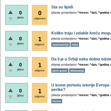
Sta su lipidi
0
0
pitanje postavljeno
^mesec ^dan, ^godina
glasa
odgovora
Koliko traju i odakle kreću mog
1
0
pitanje postavljeno
^mesec ^dan, ^godina
glasa
odgovor
planinarenje
rtanj
Da li je u Srbiji neko dobio ods
1
0
pitanje postavljeno
^mesec ^dan, ^godina
glasa
odgovor
javni govor
difamacija
U kome periodu istorije Evrope 
perike?
1
0
pitanje postavljeno
^mesec ^dan, ^godina
glasa
odgovor
frizure