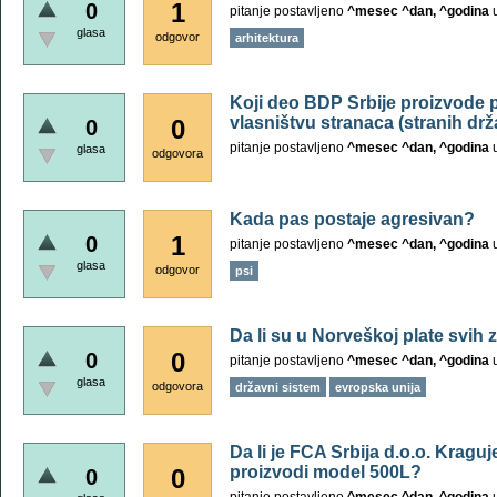
1
0
pitanje postavljeno
^mesec ^dan, ^godina
glasa
odgovor
arhitektura
Koji deo BDP Srbije proizvode 
vlasništvu stranaca (stranih drž
0
0
pitanje postavljeno
^mesec ^dan, ^godina
glasa
odgovora
Kada pas postaje agresivan?
1
0
pitanje postavljeno
^mesec ^dan, ^godina
glasa
odgovor
psi
Da li su u Norveškoj plate svih
0
0
pitanje postavljeno
^mesec ^dan, ^godina
glasa
odgovora
državni sistem
evropska unija
Da li je FCA Srbija d.o.o. Krag
proizvodi model 500L?
0
0