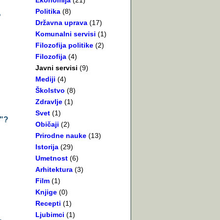
Ekonomija
(21)
Politika
(8)
?
Državna uprava
(17)
Komunalni servisi
(1)
Filozofija politike
(2)
Filozofija
(4)
Javni servisi
(9)
Mediji
(4)
Školstvo
(8)
Zdravlje
(1)
Svet
(1)
t"?
Običaji
(2)
Prirodne nauke
(13)
Istorija
(29)
Umetnost
(6)
Arhitektura
(3)
Film
(1)
Knjige
(0)
Recepti
(1)
Ljubimci
(1)