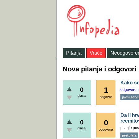
Pitanja
Vruće
Neodgovore
Nova pitanja i odgovori 
Kako se
1
0
odgovoren
glasa
odgovor
javni servi
Da li h
reemito
0
0
pitanje pos
glasa
odgovora
pretplata