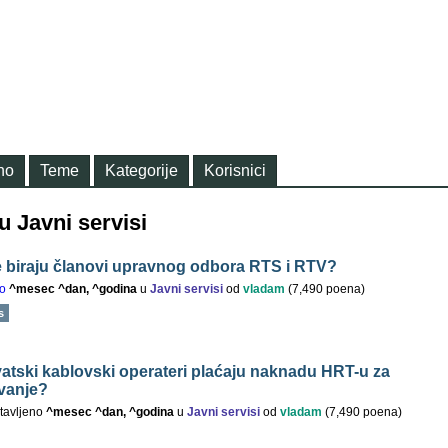
no
Teme
Kategorije
Korisnici
u Javni servisi
 biraju članovi upravnog odbora RTS i RTV?
o
^mesec ^dan, ^godina
u
Javni servisi
od
vladam
(
7,490
poena)
s
rvatski kablovski operateri plaćaju naknadu HRT-u za
vanje?
tavljeno
^mesec ^dan, ^godina
u
Javni servisi
od
vladam
(
7,490
poena)