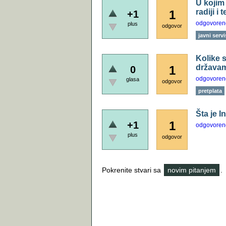
U kojim
radiji i 
1
+1
odgovoren
plus
odgovor
javni servi
Kolike s
država
1
0
odgovoren
glasa
odgovor
pretplata
Šta je I
1
+1
odgovoren
plus
odgovor
Pokrenite stvari sa
novim pitanjem
.