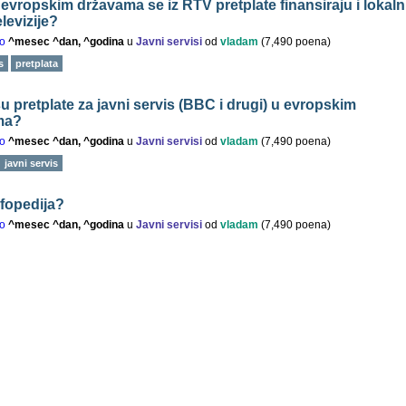
 evropskim državama se iz RTV pretplate finansiraju i lokaln
televizije?
o
^mesec ^dan, ^godina
u
Javni servisi
od
vladam
(
7,490
poena)
s
pretplata
u pretplate za javni servis (BBC i drugi) u evropskim
ma?
o
^mesec ^dan, ^godina
u
Javni servisi
od
vladam
(
7,490
poena)
javni servis
nfopedija?
o
^mesec ^dan, ^godina
u
Javni servisi
od
vladam
(
7,490
poena)