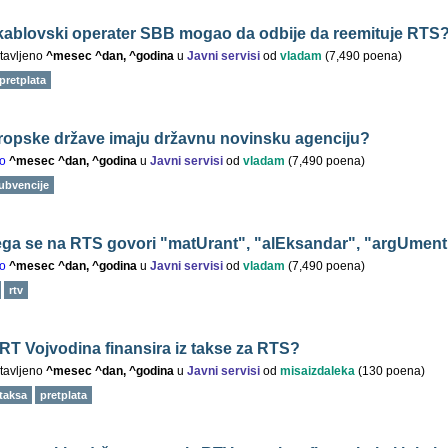
i kablovski operater SBB mogao da odbije da reemituje RTS
tavljeno
^mesec ^dan, ^godina
u
Javni servisi
od
vladam
(
7,490
poena)
pretplata
ropske države imaju državnu novinsku agenciju?
o
^mesec ^dan, ^godina
u
Javni servisi
od
vladam
(
7,490
poena)
ubvencije
ga se na RTS govori "matUrant", "alEksandar", "argUmen
o
^mesec ^dan, ^godina
u
Javni servisi
od
vladam
(
7,490
poena)
rtv
 RT Vojvodina finansira iz takse za RTS?
tavljeno
^mesec ^dan, ^godina
u
Javni servisi
od
misaizdaleka
(
130
poena)
taksa
pretplata