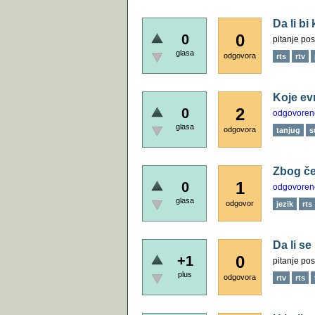
Da li b
0
0
pitanje pos
glasa
odgovora
rts
rtv
Koje ev
2
0
odgovoren
glasa
odgovora
tanjug
s
Zbog če
1
0
odgovoren
glasa
odgovor
jezik
rts
Da li se
0
+1
pitanje pos
plus
odgovora
rtv
rts