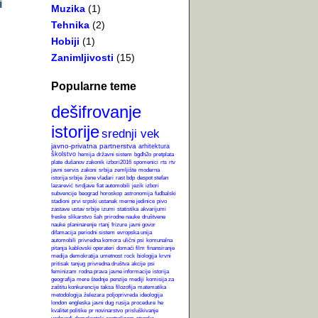
i
Muzika
(1)
Tehnika
(2)
Hobiji
(1)
Zanimljivosti
(15)
Popularne teme
dešifrovanje
istorije
srednji vek
javno-privatna partnerstva
arhitektura
školstvo
hemija
državni sistem
bgdh2o
pretplata
plate
dušanov zakonik
izbori2016
spomenici
rts
rtv
javni servis
zakoni
srbija
zemljište
moderna
istorija srbije
žene vladari
rast bdp
despot stefan
lazarević
tvrdjave
fiat automobili
jezik
izbori
subvencije
beograd
horoskop
astronomija
fudbalski
stadioni
prvi srpski ustanak
merne jedinice
pivo
zastave
ustav srbije
izumi
statistika
akvarijumi
freske
slikarstvo
šah
prirodne nauke
društvene
nauke
planinarenje
rtanj
frizure
javni govor
difamacija
periodni sistem
evropska unija
automobili
privredna komora
ulični psi
komunalna
pitanja
kablovski operateri
domaći film
finansiranje
medija
demokratija
umetnost
rock
biologija
krvni
pritisak
tanjug
privredna društva
akcije
psi
feminizam
rodna prava
javne informacije
istorija
geografija
mere štednje
penzije
mediji
komisija za
zaštitu konkurencije
taksa
filozofija
matematika
metodologija
železara
poljoprivreda
ideologija
london
engleska
javni dug
rusija
procedure
he
kvalitet politike
pr novinarstvo
prisluškivanje