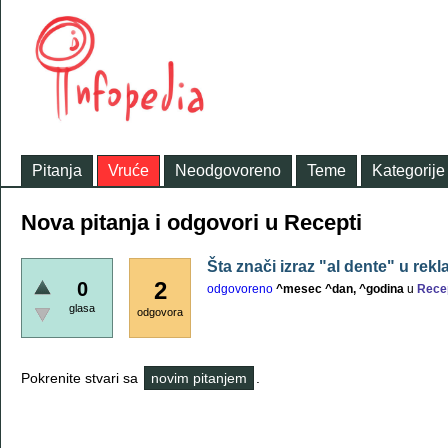
Pitanja
Vruće
Neodgovoreno
Teme
Kategorije
Nova pitanja i odgovori u Recepti
Šta znači izraz "al dente" u rekl
2
0
odgovoreno
^mesec ^dan, ^godina
u
Rece
glasa
odgovora
Pokrenite stvari sa
novim pitanjem
.