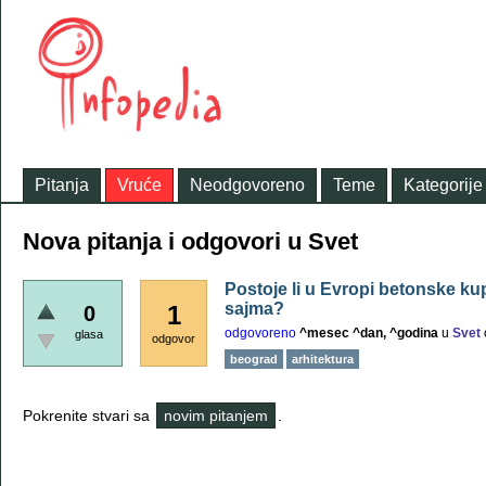
Pitanja
Vruće
Neodgovoreno
Teme
Kategorije
Nova pitanja i odgovori u Svet
Postoje li u Evropi betonske ku
sajma?
1
0
odgovoreno
^mesec ^dan, ^godina
u
Svet
glasa
odgovor
beograd
arhitektura
Pokrenite stvari sa
novim pitanjem
.