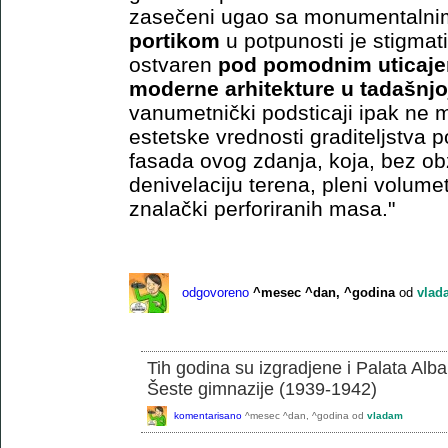
zasečeni ugao sa monumentaln
portikom
u potpunosti je stigma
ostvaren
pod pomodnim uticaje
moderne arhitekture u tadašnjoj 
vanumetnički podsticaji ipak ne m
estetske vrednosti graditeljstva
fasada ovog zdanja, koja, bez ob
denivelaciju terena, pleni volume
znalački perforiranih masa."
odgovoreno
^mesec ^dan, ^godina
od
vlad
Tih godina su izgradjene i Palata Alb
Šeste gimnazije (1939-1942)
komentarisano
^mesec ^dan, ^godina
od
vladam