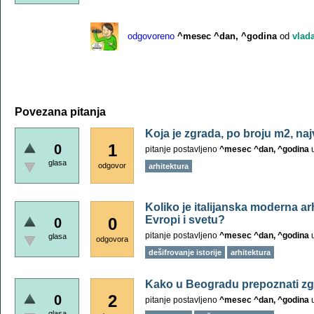
odgovoreno
^mesec ^dan, ^godina
od
vlad
Povezana pitanja
Koja je zgrada, po broju m2, n
1
0
pitanje postavljeno
^mesec ^dan, ^godina
glasa
odgovor
arhitektura
Koliko je italijanska moderna ar
Evropi i svetu?
0
0
pitanje postavljeno
^mesec ^dan, ^godina
glasa
odgovora
dešifrovanje istorije
arhitektura
Kako u Beogradu prepoznati zgr
2
0
pitanje postavljeno
^mesec ^dan, ^godina
glasa