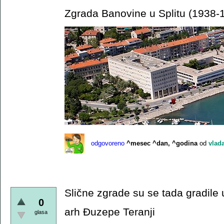
Zgrada Banovine u Splitu (1938-
odgovoreno
^mesec ^dan, ^godina
od
vlad
Slične zgrade su se tada gradile u 
0
arh Đuzepe Teranji
glasa