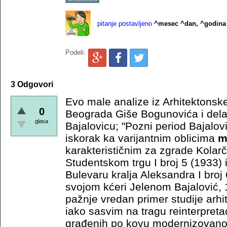
pitanje postavljeno
^mesec ^dan, ^godina
Podeli:
3 Odgovori
Evo male analize iz Arhitektonsk
0
Beograda Giše Bogunovića i dela 
glasa
Bajalovicu; "Pozni period Bajalov
iskorak ka varijantnim oblicima
m
karakterističnim za zgrade Kola
Studentskom trgu I broj 5 (1933) 
Bulevaru kralja Aleksandra I broj
svojom kćeri Jelenom Bajalović, 
pažnje vredan primer studije arhi
iako sasvim na tragu reinterpreta
građenih po kovu modernizovan