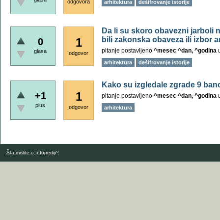
odgovora
arhitektura
dešifrovanje istorije
Da li su skoro obavezni jarboli
bili zakonska obaveza ili izbor a
1
0
pitanje postavljeno
^mesec ^dan, ^godina
glasa
odgovor
arhitektura
dešifrovanje istorije
Kako su izgledale zgrade 9 ban
1
+1
pitanje postavljeno
^mesec ^dan, ^godina
plus
odgovor
arhitektura
Šta mislite o Infopediji?