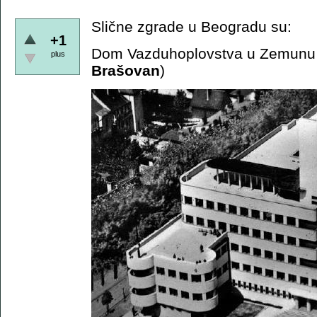
Slične zgrade u Beogradu su:
+1
Dom Vazduhoplovstva u Zemunu 
plus
Brašovan
)