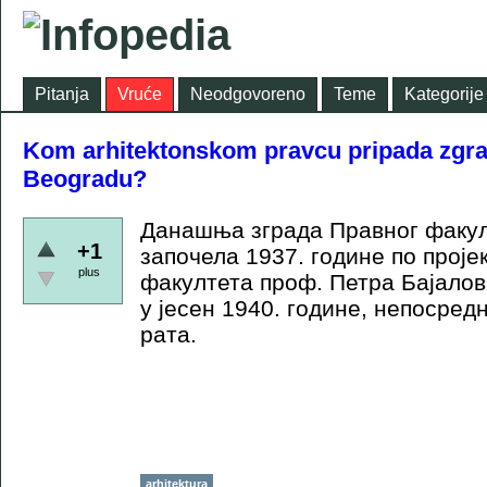
Pitanja
Vruće
Neodgovoreno
Teme
Kategorije
Kom arhitektonskom pravcu pripada zgra
Beogradu?
Данашња зграда Правног факулт
+1
започела 1937. године по проје
plus
факултета проф. Петра Бајалов
у јесен 1940. године, непосредн
рата.
arhitektura