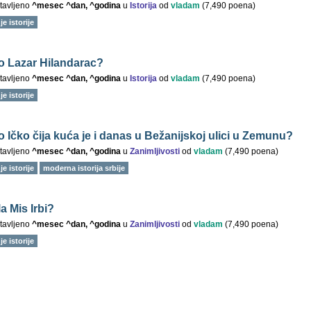
tavljeno
^mesec ^dan, ^godina
u
Istorija
od
vladam
(
7,490
poena)
e istorije
io Lazar Hilandarac?
tavljeno
^mesec ^dan, ^godina
u
Istorija
od
vladam
(
7,490
poena)
e istorije
o Ičko čija kuća je i danas u Bežanijskoj ulici u Zemunu?
tavljeno
^mesec ^dan, ^godina
u
Zanimljivosti
od
vladam
(
7,490
poena)
e istorije
moderna istorija srbije
la Mis Irbi?
tavljeno
^mesec ^dan, ^godina
u
Zanimljivosti
od
vladam
(
7,490
poena)
e istorije