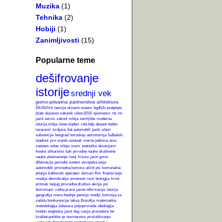
Muzika
(1)
Tehnika
(2)
Hobiji
(1)
Zanimljivosti
(15)
Popularne teme
dešifrovanje
istorije
srednji vek
javno-privatna partnerstva
arhitektura
školstvo
hemija
državni sistem
bgdh2o
pretplata
plate
dušanov zakonik
izbori2016
spomenici
rts
rtv
javni servis
zakoni
srbija
zemljište
moderna
istorija srbije
žene vladari
rast bdp
despot stefan
lazarević
tvrdjave
fiat automobili
jezik
izbori
subvencije
beograd
horoskop
astronomija
fudbalski
stadioni
prvi srpski ustanak
merne jedinice
pivo
zastave
ustav srbije
izumi
statistika
akvarijumi
freske
slikarstvo
šah
prirodne nauke
društvene
nauke
planinarenje
rtanj
frizure
javni govor
difamacija
periodni sistem
evropska unija
automobili
privredna komora
ulični psi
komunalna
pitanja
kablovski operateri
domaći film
finansiranje
medija
demokratija
umetnost
rock
biologija
krvni
pritisak
tanjug
privredna društva
akcije
psi
feminizam
rodna prava
javne informacije
istorija
geografija
mere štednje
penzije
mediji
komisija za
zaštitu konkurencije
taksa
filozofija
matematika
metodologija
železara
poljoprivreda
ideologija
london
engleska
javni dug
rusija
procedure
he
kvalitet politike
pr novinarstvo
prisluškivanje