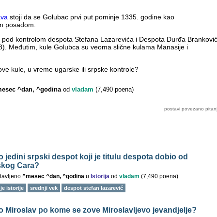
ava
stoji da se Golubac prvi put pominje 1335. godine kao
om posadom.
la pod kontrolom despota Stefana Lazarevića i Despota Đurđa Branković
58). Međutim, kule Golubca su veoma slične kulama Manasije i
ve kule, u vreme ugarske ili srpske kontrole?
esec ^dan, ^godina
od
vladam
(
7,490
poena)
o jedini srpski despot koji je titulu despota dobio od
jskog Cara?
tavljeno
^mesec ^dan, ^godina
u
Istorija
od
vladam
(
7,490
poena)
e istorije
srednji vek
despot stefan lazarević
io Miroslav po kome se zove Miroslavljevo jevandjelje?