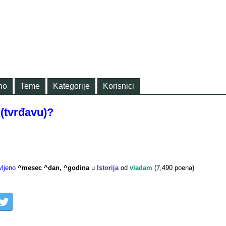
no
Teme
Kategorije
Korisnici
(tvrđavu)?
vljeno
^mesec ^dan, ^godina
u
Istorija
od
vladam
(
7,490
poena)