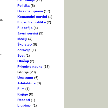
Ekonomija
(21)
Politika
(8)
Državna uprava
(17)
Komunalni servisi
(1)
a.
Filozofija politike
(2)
Filozofija
(4)
Javni servisi
(9)
Mediji
(4)
Školstvo
(8)
Zdravlje
(1)
Svet
(1)
Običaji
(2)
Prirodne nauke
(13)
Istorija
(29)
Umetnost
(6)
Arhitektura
(3)
Film
(1)
Knjige
(0)
Recepti
(1)
Ljubimci
(1)