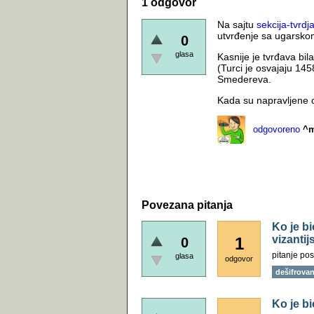
1 odgovor
Na sajtu
sekcija-tvrdj
utvrđenje sa ugarsk
0
glasa
Kasnije je tvrđava bi
(Turci je osvajaju 14
Smedereva.
Kada su napravljene o
odgovoreno
^m
Povezana pitanja
Ko je bi
vizanti
1
0
pitanje pos
glasa
odgovor
dešifrovanj
Ko je b