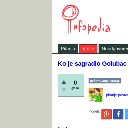
Pitanja
Vruće
Neodgovore
Ko je sagradio Golubac 
dešifrovanje istorije
0
glasa
pitanje posta
Podeli: