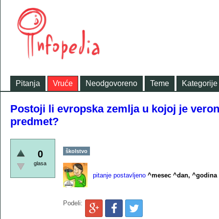
Pitanja
Vruće
Neodgovoreno
Teme
Kategorije
Postoji li evropska zemlja u kojoj je ver
predmet?
školstvo
0
glasa
pitanje postavljeno
^mesec ^dan, ^godina
Podeli: