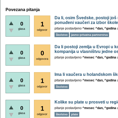
Povezana pitanja
Da li, osim Švedske, postoji još
ponuđeni vaučeri za izbor škol
1
0
pitanje postavljeno
^mesec ^dan, ^godina
glasa
odgovor
školstvo
javno-privatna partnerstva
Da li postoji zemlja u Evropi u 
kompanija u vlasništvu jedne 
0
0
pitanje postavljeno
^mesec ^dan, ^godina
glasa
odgovora
Ima li vaučera u holandskom šk
1
0
pitanje postavljeno
^mesec ^dan, ^godina
glasa
odgovor
školstvo
Kolike su plate u prosveti u re
1
0
pitanje postavljeno
^mesec ^dan, ^godina
glasa
odgovor
školstvo
plate