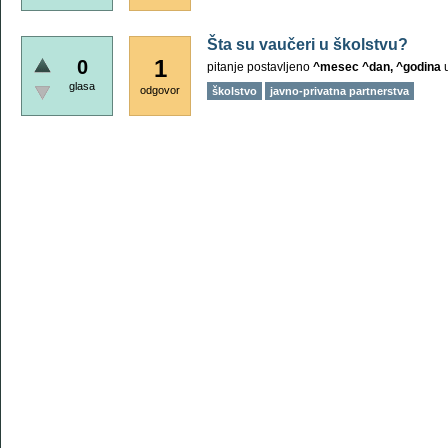
Šta su vaučeri u školstvu?
1
0
pitanje postavljeno
^mesec ^dan, ^godina
glasa
odgovor
školstvo
javno-privatna partnerstva