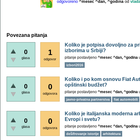
odgovoreno
^mesec ^dan, ^godina
od
vlad
Povezana pitanja
Koliko je potpisa dovoljno za pr
izborima u Srbiji?
1
0
pitanje postavljeno
^mesec ^dan, ^godina
glasa
odgovor
izbori2016
Koliko i po kom osnovu Fiat Aut
opštinski budžet?
0
0
pitanje postavljeno
^mesec ^dan, ^godina
glasa
odgovora
javno-privatna partnerstva
fiat automobili
Koliko je italijanska moderna ar
Evropi i svetu?
0
0
pitanje postavljeno
^mesec ^dan, ^godina
glasa
odgovora
dešifrovanje istorije
arhitektura