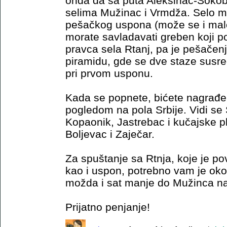
onda da sa puta Aleksinac-Sokob
selima Mužinac i Vrmdža. Selo 
pešačkog uspona (može se i malo 
morate savladavati greben koji po
pravca sela Rtanj, pa je pešačen
piramidu, gde se dve staze susreć
pri prvom usponu.
Kada se popnete, bićete nagrađe
pogledom na pola Srbije. Vidi se 
Kopaonik, Jastrebac i kučajske p
Boljevac i Zaječar.
Za spuštanje sa Rtnja, koje je 
kao i uspon, potrebno vam je oko 
možda i sat manje do Mužinca na 
Prijatno penjanje!