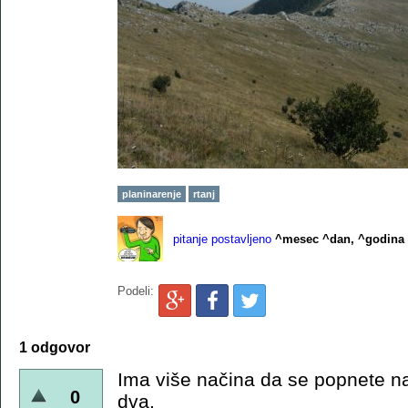
planinarenje
rtanj
pitanje postavljeno
^mesec ^dan, ^godina
Podeli:
1 odgovor
Ima više načina da se popnete na 
0
dva.