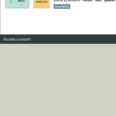
pitanje postavljeno
^mesec ^dan, ^godina
glasa
odgovora
izbori2016
Šta mislite o Infopediji?