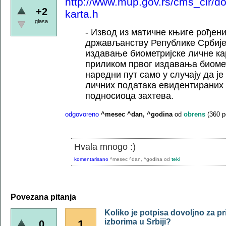
http://www.mup.gov.rs/cms_cir/do
+2
karta.h
glasa
- Извод из матичне књиге рођен
држављанству Републике Србије
издавање биометријске личне ка
приликом првог издавања биомет
наредни пут само у случају да ј
личних података евидентираних
подносиоца захтева.
odgovoreno
^mesec ^dan, ^godina
od
obrens
(
360
p
Hvala mnogo :)
komentarisano
^mesec ^dan, ^godina
od
teki
Povezana pitanja
Koliko je potpisa dovoljno za pr
izborima u Srbiji?
1
0