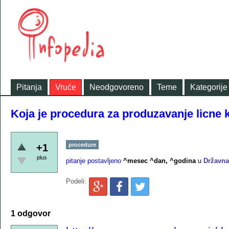
Pitanja
Vruće
Neodgovoreno
Teme
Kategorije
Koja je procedura za produzavanje licne 
procedure
+1
plus
pitanje postavljeno
^mesec ^dan, ^godina
u
Državna
Podeli:
1 odgovor