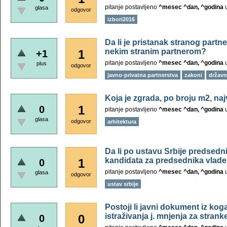
pitanje postavljeno
^mesec ^dan, ^godina
glasa
odgovor
izbori2016
Da li je pristanak stranog partn
nekim stranim partnerom?
1
+1
pitanje postavljeno
^mesec ^dan, ^godina
plus
odgovor
javno-privatna partnerstva
zakoni
državn
Koja je zgrada, po broju m2, n
1
0
pitanje postavljeno
^mesec ^dan, ^godina
glasa
odgovor
arhitektura
Da li po ustavu Srbije predsedn
kandidata za predsednika vlad
1
0
pitanje postavljeno
^mesec ^dan, ^godina
glasa
odgovor
ustav srbije
Postoji li javni dokument iz kog
istraživanja j. mnjenja za strank
0
0