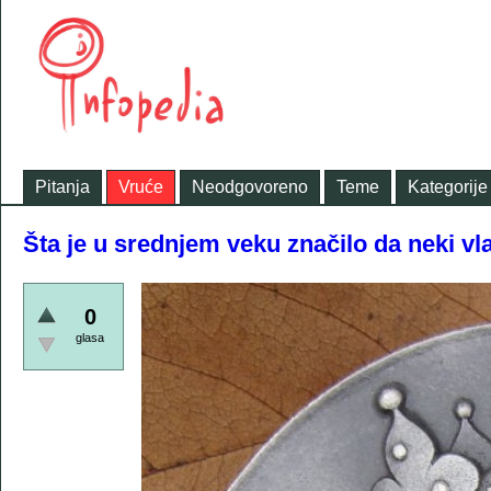
Pitanja
Vruće
Neodgovoreno
Teme
Kategorije
Šta je u srednjem veku značilo da neki vl
0
glasa