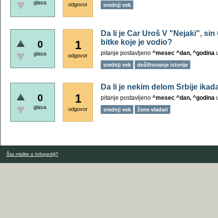
glasa
odgovor
srednji vek
Da li je Car Uroš V "Nejaki", si
bitke koje je vodio?
1
0
pitanje postavljeno
^mesec ^dan, ^godina
glasa
odgovor
srednji vek
dešifrovanje istorije
Da li je nekim delom Srbije ikada 
1
0
pitanje postavljeno
^mesec ^dan, ^godina
glasa
odgovor
srednji vek
žene vladari
Šta mislite o Infopediji?