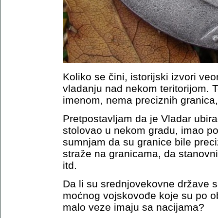
Koliko se čini, istorijski izvori
vladanju nad nekom teritorijom. 
imenom, nema preciznih granica,
Pretpostavljam da je Vladar ubir
stolovao u nekom gradu, imao po
sumnjam da su granice bile preci
straže na granicama, da stanovni
itd.
Da li su srednjovekovne države s
moćnog vojskovođe koje su po o
malo veze imaju sa nacijama?