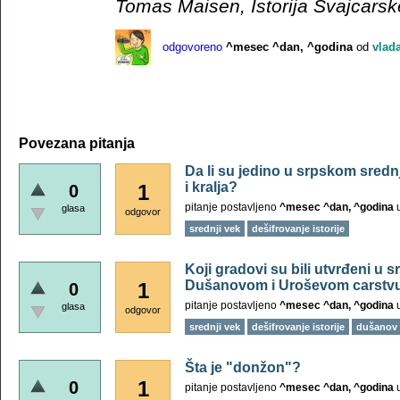
Tomas Maisen, Istorija Švajcarske
odgovoreno
^mesec ^dan, ^godina
od
vlad
Povezana pitanja
Da li su jedino u srpskom srednj
i kralja?
1
0
pitanje postavljeno
^mesec ^dan, ^godina
glasa
odgovor
srednji vek
dešifrovanje istorije
Koji gradovi su bili utvrđeni u s
Dušanovom i Uroševom carstvu
1
0
pitanje postavljeno
^mesec ^dan, ^godina
glasa
odgovor
srednji vek
dešifrovanje istorije
dušanov 
Šta je "donžon"?
1
0
pitanje postavljeno
^mesec ^dan, ^godina