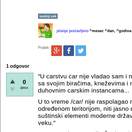
srednji vek
pitanje postavljeno
^mesec ^dan, ^godina
Podeli:
1 odgovor
"U carstvu car nije vladao sam i
0
sa svojim biračima, kneževima i
glasa
duhovnim carskim instancama...
U to vreme /car/ nije raspolagao
određenom teritorijom, niti jasno
suštinski elementi moderne držav
veku."