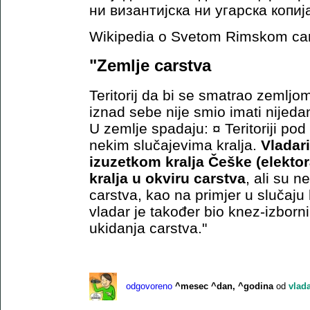
ни византијска ни угарска копиј
Wikipedia o Svetom Rimskom car
"Zemlje carstva
Teritorij da bi se smatrao zemlj
iznad sebe nije smio imati nijeda
U zemlje spadaju: ¤ Teritoriji pod
nekim slučajevima kralja.
Vladar
izuzetkom kralja Češke (elektora
kralja u okviru carstva
, ali su n
carstva, kao na primjer u slučaju k
vladar je također bio knez-izbor
ukidanja carstva."
odgovoreno
^mesec ^dan, ^godina
od
vlad