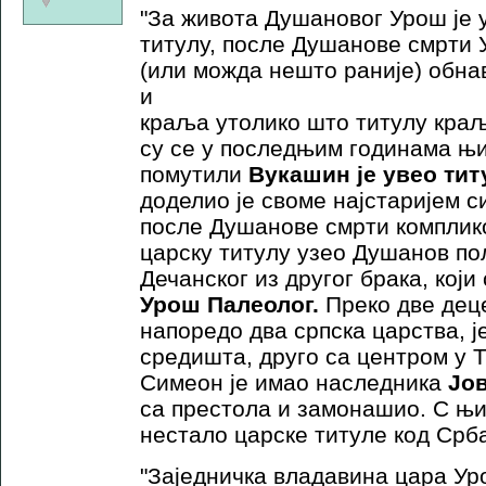
"За живота Душановог Урош је 
титулу, после Душанове смрти У
(или можда нешто раније) обна
и
краља утолико што титулу краљ
су се у последњим годинама њ
помутили
Вукашин је увео ти
доделио је своме најстаријем 
после Душанове смрти комплик
царску титулу узео Душанов по
Дечанског из другог брака, који
Урош Палеолог.
Преко две деце
напоредо два српска царства, ј
средишта, друго са центром у Т
Симеон је имао наследника
Јов
са престола и замонашио. С њим
нестало царске титуле код Срба
"Заједничка владавина цара Ур