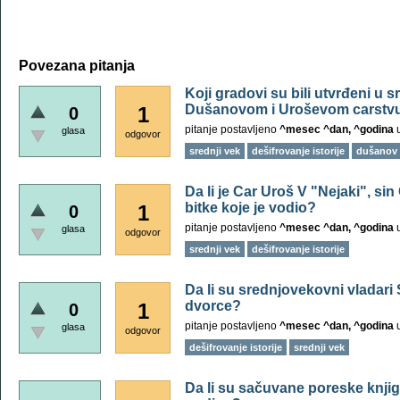
Povezana pitanja
Koji gradovi su bili utvrđeni u s
Dušanovom i Uroševom carstvu
1
0
pitanje postavljeno
^mesec ^dan, ^godina
glasa
odgovor
srednji vek
dešifrovanje istorije
dušanov 
Da li je Car Uroš V "Nejaki", si
bitke koje je vodio?
1
0
pitanje postavljeno
^mesec ^dan, ^godina
glasa
odgovor
srednji vek
dešifrovanje istorije
Da li su srednjovekovni vladari S
dvorce?
1
0
pitanje postavljeno
^mesec ^dan, ^godina
glasa
odgovor
dešifrovanje istorije
srednji vek
Da li su sačuvane poreske knjig