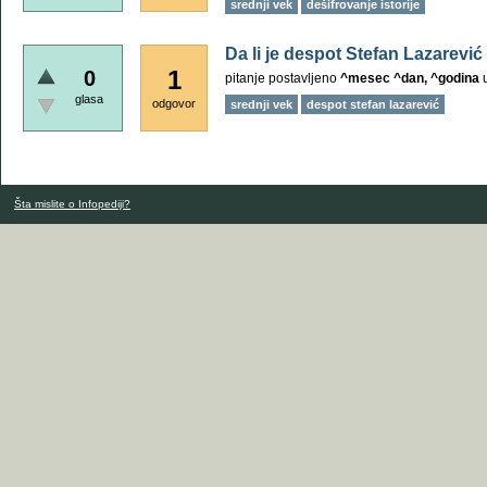
srednji vek
dešifrovanje istorije
Da li je despot Stefan Lazarević
1
0
pitanje postavljeno
^mesec ^dan, ^godina
glasa
odgovor
srednji vek
despot stefan lazarević
Šta mislite o Infopediji?