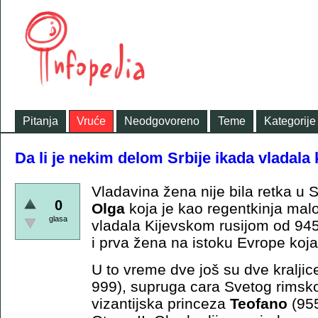
Pitanja
Vruće
Neodgovoreno
Teme
Kategorije
Da li je nekim delom Srbije ikada vladala k
Vladavina žena nije bila retka u
0
Olga
koja je kao regentkinja mal
glasa
vladala Kijevskom rusijom od 945
i prva žena na istoku Evrope koja
U to vreme dve još su dve kralji
999), supruga cara Svetog rimsko
vizantijska princeza
Teofano
(955