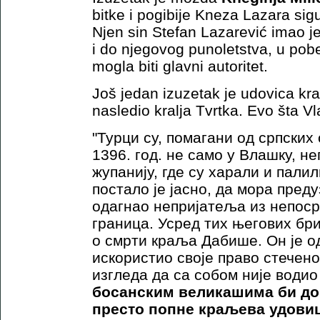
bitke i pogibije Kneza Lazara sigu
Njen sin Stefan Lazarević imao j
i do njegovog punoletstva, u pobe
mogla biti glavni autoritet.
Još jedan izuzetak je udovica kral
nasledio kralja Tvrtka. Evo šta V
"Турци су, помагани од српских
1396. год. не само у Влашку, н
жупанију, где су харали и пали
постало је јасно, да мора преду
одагнао непријатеља из непос
граница. Усред тих његових бри
о смрти краља Дабише. Он је о
искористио своје право стечен
изгледа да са собом није водио
босанским великашима би дон
престо попне краљева удовиц