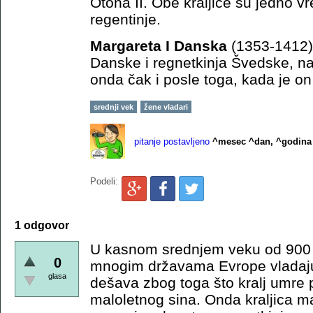
Otona II. Obe kraljice su jedno 
regentinje.
Margareta I Danska
(1353-1412) 
Danske i regnetkinja Švedske, na
onda čak i posle toga, kada je o
srednji vek
žene vladari
pitanje postavljeno
^mesec ^dan, ^godina
Podeli:
1 odgovor
U kasnom srednjem veku od 900 
0
mnogim državama Evrope vladaju
glasa
dešava zbog toga što kralj umre p
maloletnog sina. Onda kraljica m