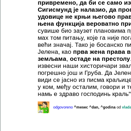
привремено, да би се само из
Сигисмунд је налазио, да п
удовице не крњи његово право
њена функција вероватно пр
сувише био заузет плановима пр
мах том питању, које га није п
већи значај. Тако је босанско 
Јелена, као
прва жена права 
земљама
,
остаде на престолу
извесни наши хисторичари зва
погрешно још и Груба. Да Јелен
види се јасно из писма краљице 
у ком, међу осталим, говори и т
намь е здраво господинь краль"
odgovoreno
^mesec ^dan, ^godina
od
vlad