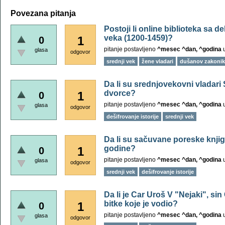
Povezana pitanja
Postoji li online biblioteka sa 
veka (1200-1459)?
1
0
pitanje postavljeno
^mesec ^dan, ^godina
glasa
odgovor
srednji vek
žene vladari
dušanov zakonik
Da li su srednjovekovni vladari S
dvorce?
1
0
pitanje postavljeno
^mesec ^dan, ^godina
glasa
odgovor
dešifrovanje istorije
srednji vek
Da li su sačuvane poreske knjig
godine?
1
0
pitanje postavljeno
^mesec ^dan, ^godina
glasa
odgovor
srednji vek
dešifrovanje istorije
Da li je Car Uroš V "Nejaki", si
bitke koje je vodio?
1
0
pitanje postavljeno
^mesec ^dan, ^godina
glasa
odgovor