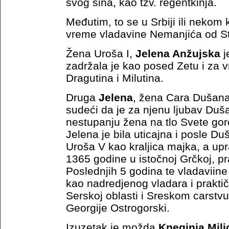
svog sina, kao tzv. regentkinja.
Međutim, to se u Srbiji ili nekom 
vreme vladavine Nemanjića od S
Žena Uroša I,
Jelena Anžujska
j
zadržala je kao posed Zetu i za 
Dragutina i Milutina.
Druga
Jelena
, žena Cara Dušana,
sudeći da je za njenu ljubav Duša
nestupanju žena na tlo Svete gore
Jelena je bila uticajna i posle D
Uroša V kao kraljica majka, a up
1365 godine u istočnoj Grčkoj, p
Poslednjih 5 godina te vladaviine
kao nadredjenog vladara i prakti
Serskoj oblasti i Sreskom carstv
Georgije Ostrogorski.
Izuzetak je možda
Kneginja Mili