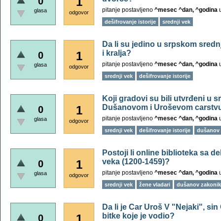
1
0
pitanje postavljeno
^mesec ^dan, ^godina
glasa
odgovor
dešifrovanje istorije
srednji vek
Da li su jedino u srpskom srednj
i kralja?
1
0
pitanje postavljeno
^mesec ^dan, ^godina
glasa
odgovor
srednji vek
dešifrovanje istorije
Koji gradovi su bili utvrđeni u s
Dušanovom i Uroševom carstvu
1
0
pitanje postavljeno
^mesec ^dan, ^godina
glasa
odgovor
srednji vek
dešifrovanje istorije
dušanov 
Postoji li online biblioteka sa 
veka (1200-1459)?
1
0
pitanje postavljeno
^mesec ^dan, ^godina
glasa
odgovor
srednji vek
žene vladari
dušanov zakonik
Da li je Car Uroš V "Nejaki", si
bitke koje je vodio?
1
0