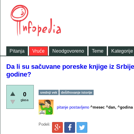
Pitanja
Vruće
Neodgovoreno
Teme
Kategorije
Da li su sačuvane poreske knjige iz Srbij
godine?
srednji vek
dešifrovanje istorije
0
glasa
pitanje postavljeno
^mesec ^dan, ^godina
Podeli: