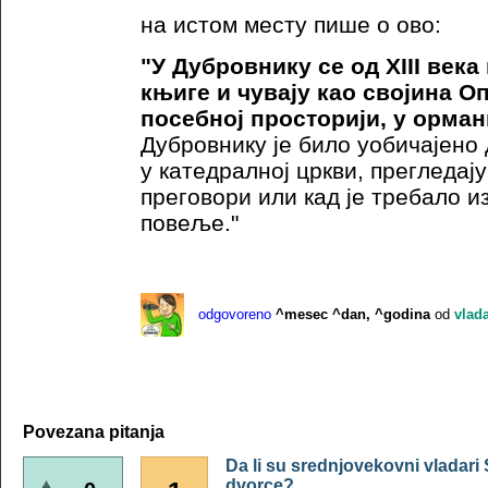
на истом месту пише о ово:
"У Дубровнику се од XIII века
књиге и чувају као својина Оп
посебној просторији, у орма
Дубровнику је било уобичајено
у катедралној цркви, прегледај
преговори или кад је требало и
повеље."
odgovoreno
^mesec ^dan, ^godina
od
vlad
Povezana pitanja
Da li su srednjovekovni vladari S
dvorce?