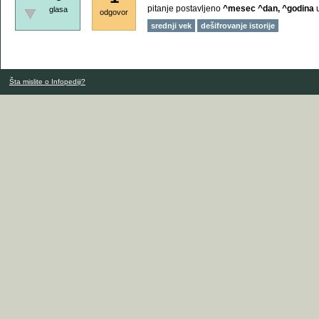
pitanje postavljeno
^mesec ^dan, ^godina
glasa
odgovor
srednji vek
dešifrovanje istorije
Šta mislite o Infopediji?