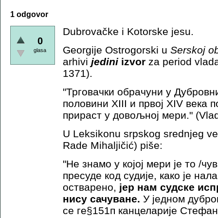
1 odgovor
Dubrovačke i Kotorske jesu.
0
Georgije Ostrogorski u
Serskoj ob
glasa
arhivi
jedini
izvor
za period vlada
1371).
"Трговачки обрачуни у Дубровни
половини XIII и првој XIV века п
прираст у довољној мери." (Vlad
U Leksikonu srpskog srednjeg vek
Rade Mihaljičić) piše:
"Не знамо у којој мери је то /ч
пресуде код судије, како је на
остварено,
јер нам судске ис
нису сачуване.
У једном дубр
се ге§151п канцеларије Стефан