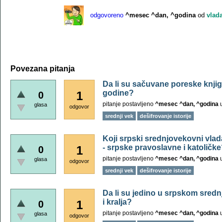
odgovoreno
^mesec ^dan, ^godina
od
vlad
Povezana pitanja
Da li su sačuvane poreske knjig
godine?
1
0
pitanje postavljeno
^mesec ^dan, ^godina
glasa
odgovor
srednji vek
dešifrovanje istorije
Koji srpski srednjovekovni vlad
- srpske pravoslavne i katoličk
1
0
pitanje postavljeno
^mesec ^dan, ^godina
glasa
odgovor
srednji vek
dešifrovanje istorije
Da li su jedino u srpskom srednj
i kralja?
1
0
pitanje postavljeno
^mesec ^dan, ^godina
glasa
odgovor