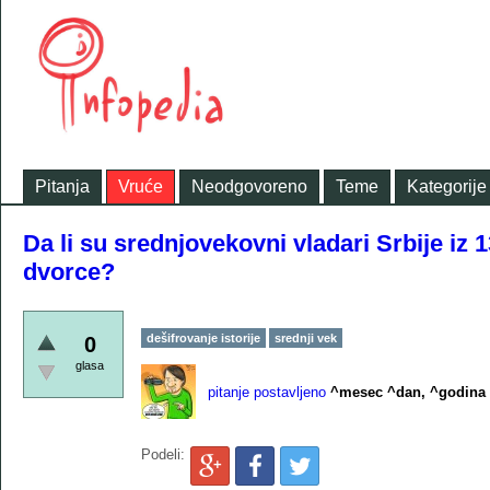
Pitanja
Vruće
Neodgovoreno
Teme
Kategorije
Da li su srednjovekovni vladari Srbije iz 
dvorce?
dešifrovanje istorije
srednji vek
0
glasa
pitanje postavljeno
^mesec ^dan, ^godina
Podeli: