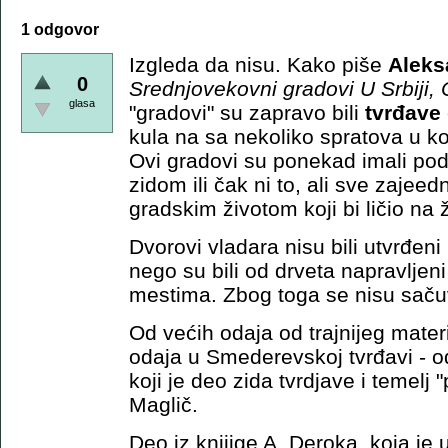
1 odgovor
Izgleda da nisu. Kako piše
Aleks
0
Srednjovekovni gradovi U Srbiji, 
glasa
"gradovi" su zapravo bili
tvrđave
kula na sa nekoliko spratova u ko
Ovi gradovi su ponekad imali pod
zidom ili čak ni to, ali sve zajeed
gradskim životom koji bi ličio na 
Dvorovi vladara nisu bili utvrđeni
nego su bili od drveta napravljen
mestima. Zbog toga se nisu sačuv
Od većih odaja od trajnijeg mater
odaja u Smederevskoj tvrđavi - o
koji je deo zida tvrdjave i temelj 
Maglič.
Deo iz knjjige A. Deroka, koja je 