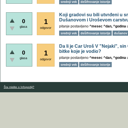
srednji vek
dešifrovanje istorije
Koji gradovi su bili utvrđeni u s
Dušanovom i Uroševom carstvu
1
0
pitanje postavljeno
^mesec ^dan, ^godina
glasa
odgovor
srednji vek
dešifrovanje istorije
dušanov 
Da li je Car Uroš V "Nejaki", si
bitke koje je vodio?
1
0
pitanje postavljeno
^mesec ^dan, ^godina
glasa
odgovor
srednji vek
dešifrovanje istorije
Šta mislite o Infopediji?